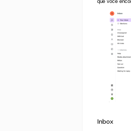
que você enco
Inbox