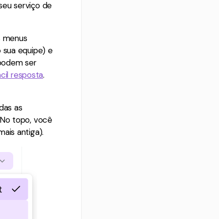
seu serviço de
is menus
 sua equipe) e
 podem ser
cil resposta
.
das as
 No topo, você
ais antiga).