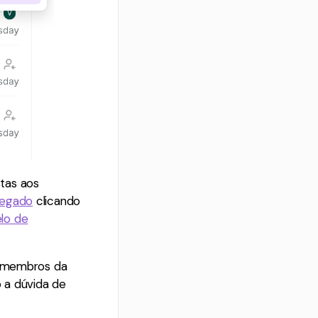
tas aos
regado
clicando
lo de
os membros da
o a dúvida de