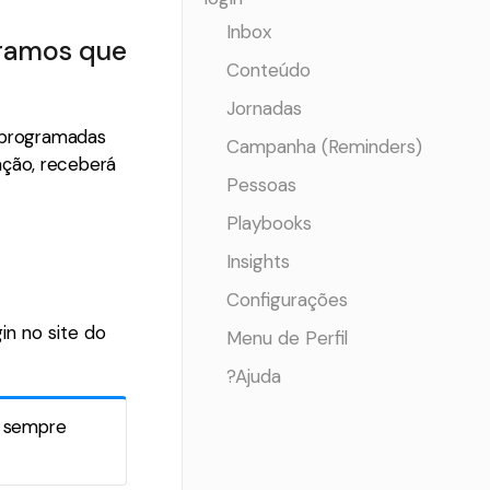
Inbox
eramos que
Conteúdo
Jornadas
e programadas
Campanha (Reminders)
ação, receberá
Pessoas
Playbooks
Insights
Configurações
in no site do
Menu de Perfil
?Ajuda
ê sempre