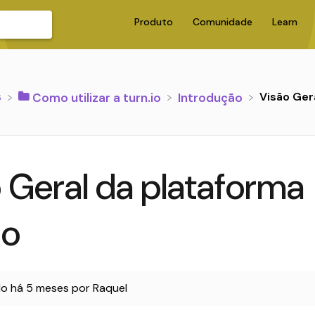
Produto
Comunidade
Learn
s
Visão Ger
​Como utilizar a turn.io
​Introdução
 Geral da plataforma
io
do
há 5 meses
por
Raquel