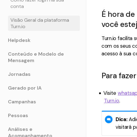
conta
É hora de
Visão Geral da plataforma
você este
Turn.io
Turn.io facilit
Helpdesk
com os seus co
acesso à sua co
Conteúdo e Modelo de
Mensagem
Para fazer
Jornadas
Gerado por IA
Visite
whatsapp
Turn.io
.
Campanhas
Pessoas
Dica:
Adi
visitará 
Análises e
Acompanhamento