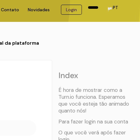
PT
Contato
Novidades
Login
al da plataforma
Index
É hora de mostrar como a
Turn.io funciona. Esperamos
que você esteja tão animado
quanto nós!
Para fazer login na sua conta
O que você verá após fazer
login