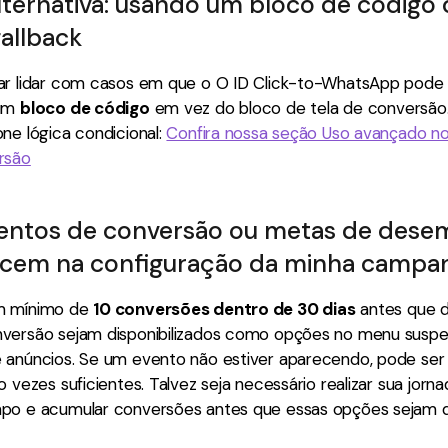
lternativa: usando um bloco de código
fallback
ar lidar com casos em que o O ID Click-to-WhatsApp pode 
 um
bloco de código
em vez do bloco de tela de conversão.
ne lógica condicional:
Confira nossa seção Uso avançado no
rsão
ventos de conversão ou metas de des
ecem na configuração da minha campa
m mínimo de
10 conversões dentro de 30 dias
antes que 
versão sejam disponibilizados como opções no menu susp
 anúncios. Se um evento não estiver aparecendo, pode ser
o vezes suficientes. Talvez seja necessário realizar sua jorn
po e acumular conversões antes que essas opções sejam 