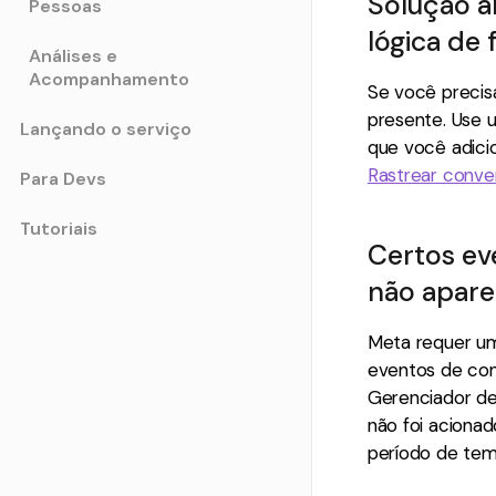
Solução a
Pessoas
lógica de 
Análises e
Acompanhamento
Se você precis
presente. Use
Lançando o serviço
que você adicio
Rastrear conve
Para Devs
Tutoriais
Certos e
não apar
Meta requer u
eventos de con
Gerenciador de
não foi acionad
período de tem