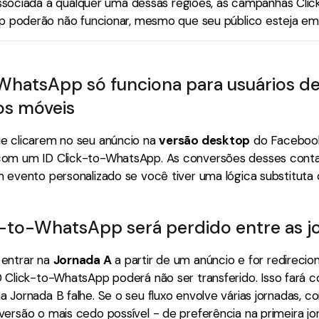
associada a qualquer uma dessas regiões, as campanhas Clic
 poderão não funcionar, mesmo que seu público esteja em 
WhatsApp só funciona para usuários d
vos móveis
e clicarem no seu anúncio na
versão desktop
do Facebook
om um ID Click-to-WhatsApp. As conversões desses conta
 evento personalizado se você tiver uma lógica substituta 
k-to-WhatsApp será perdido entre as j
entrar na
Jornada A
a partir de um anúncio e for redirecio
ID Click-to-WhatsApp poderá não ser transferido. Isso fará 
 Jornada B falhe. Se o seu fluxo envolve várias jornadas, c
versão o mais cedo possível - de preferência na primeira j