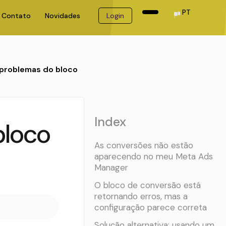
PT
Contato
Novidades
Login
problemas do bloco
Index
bloco
As conversões não estão
aparecendo no meu Meta Ads
Manager
O bloco de conversão está
retornando erros, mas a
configuração parece correta
Solução alternativa: usando um