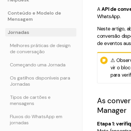
A
API de conv
Conteúdo e Modelo de
WhatsApp.
Mensagem
Neste artigo, 
Jornadas
conversão disp
de eventos ause
Melhores práticas de design
de conversação
⚠️ Obser
Começando uma Jornada
vir o blo
para veri
Os gatilhos disponíveis para
Jornadas
Tipos de cartões e
As conver
mensagens
Manager
Fluxos do WhatsApp em
jornadas
Etapa 1: verif
Meta (encontra