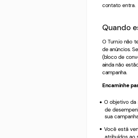
contato entra.
Quando es
O Turn.io não 
de anúncios. Se
(bloco de conv
ainda não estã
campanha.
Encaminhe par
O objetivo da
de desempenh
sua campanha 
Você está ven
atribuídos ao 