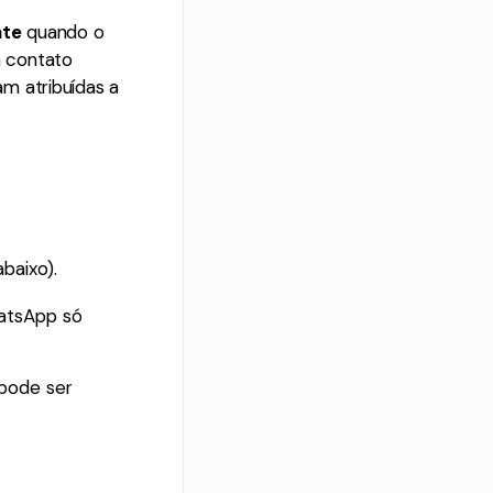
nte
quando o
m contato
m atribuídas a
baixo).
atsApp só
 pode ser