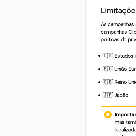
Limitações
As campanhas C
campanhas Cl
políticas de pr
🇺🇸 Estados 
🇪🇺 União Eu
🇬🇧 Reino Un
🇯🇵 Japão
Importa
mas tam
localizad