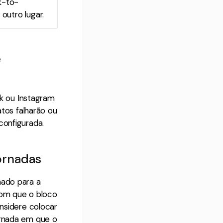
k-to-
outro lugar.
e
 ou Instagram
tos falharão ou
configurada.
ornadas
nado para a
com que o bloco
onsidere colocar
ornada em que o