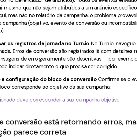
i, mesmo que não sejam atribuídos a um anúncio específico.
qui, mas não no relatório da campanha, o problema provave
a campanha (objetivo, evento de conversão ou incompatibi
).
car os registros de jornada no Turn.io
No Turn.io, navegue
rnada. Erros de conversão são registrados lá com detalhes 
nsagens de erro geralmente são descritivas — por exemplo
de indicar diretamente o que precisa ser corrigido.
se a configuração do bloco de conversão
Confirme se o e
loco corresponde ao objetivo da sua campanha:
ionado deve corresponder à sua campanha objetivo.
e conversão está retornando erros, ma
ção parece correta