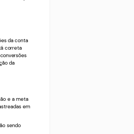
ões da conta
tá correta
s conversões
ação da
são e a meta
astreadas em
tão sendo