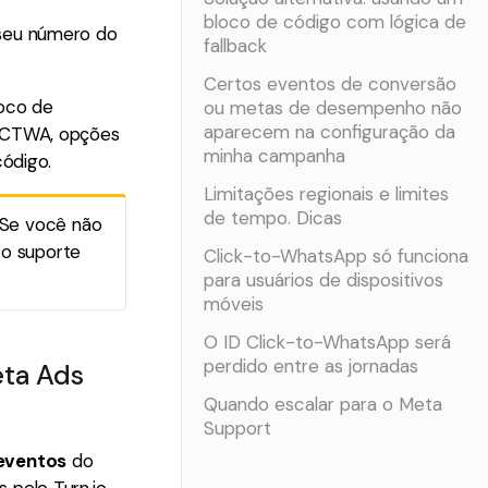
bloco de código com lógica de
 seu número do
fallback
Certos eventos de conversão
loco de
ou metas de desempenho não
aparecem na configuração da
D CTWA, opções
minha campanha
código.
Limitações regionais e limites
de tempo. Dicas
 Se você não
 o suporte
Click-to-WhatsApp só funciona
para usuários de dispositivos
móveis
O ID Click-to-WhatsApp será
perdido entre as jornadas
ta Ads
Quando escalar para o Meta
Support
eventos
do
 pelo Turn.io