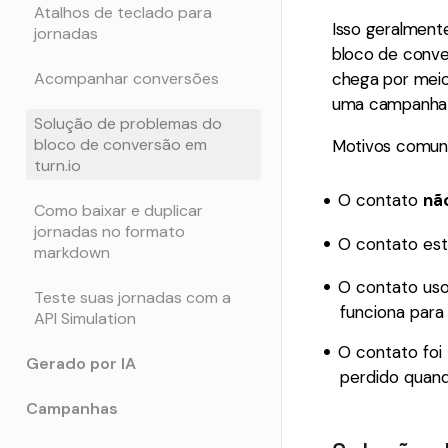
Atalhos de teclado para
Isso geralment
jornadas
bloco de conve
Acompanhar conversões
chega por meio
uma campanha 
Solução de problemas do
bloco de conversão em
Motivos comuns
turn.io
O contato
nã
Como baixar e duplicar
jornadas no formato
O contato es
markdown
O contato us
Teste suas jornadas com a
funciona para 
API Simulation
O contato foi
Gerado por IA
perdido quand
Campanhas