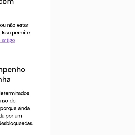
 com
ou não estar
 Isso permite
 artigo
empenho
nha
determinados
enso do
 porque ainda
ada por um
desbloqueadas.