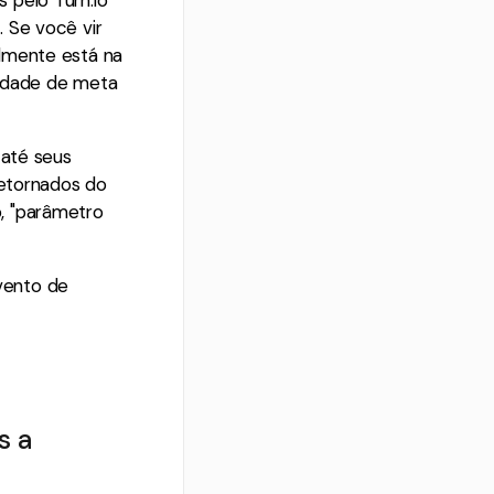
 Se você vir
lmente está na
lidade de meta
 até seus
retornados do
, "parâmetro
vento de
s a