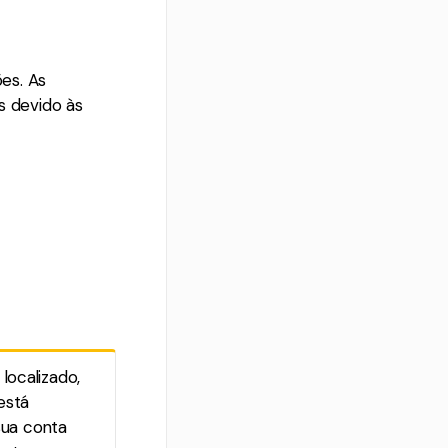
es. As
s devido às
localizado,
está
sua conta