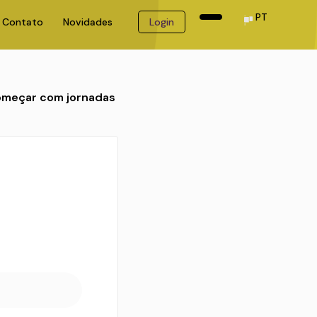
PT
Contato
Novidades
Login
omeçar com jornadas