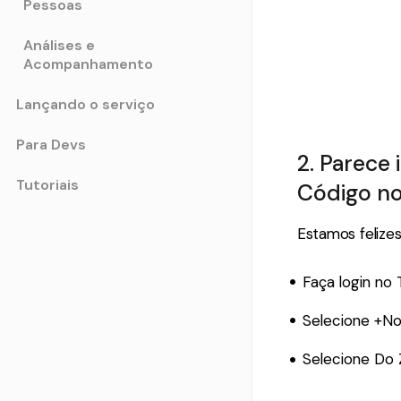
Pessoas
Análises e
Acompanhamento
Lançando o serviço
Para Devs
2. Parece
Tutoriais
Código no
Estamos felize
Faça login no
Selecione +No
Selecione Do 