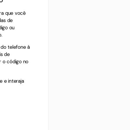
ara que você
das de
digo ou
.
do telefone à
is de
ar o código no
 e interaja