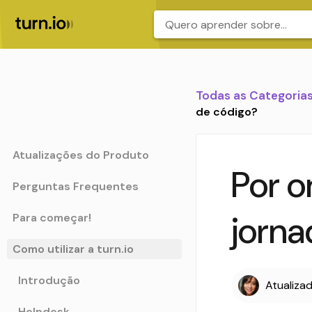
.
Todas as Categoria
de código?
Atualizações do Produto
Por 
Perguntas Frequentes
jorna
Para começar!
Como utilizar a turn.io
Introdução
Atualiza
Helpdesk