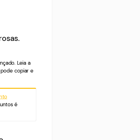
rosas.
nçado. Leia a
 pode copiar e
nto
untos é
o