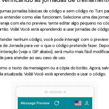
gumas jornadas básicas de código e sem código no Turn p
te entender como elas funcionam. Selecione uma das jorna
teraja com ela no preview, tente editar algo pequeno no có
rtão. Voilá! Você está aprendendo a usar jornadas de código
nder nenhum código, você pode interagir com o preview 
na de Jornada para ver o que o código pretende fazer. Depo
interação (veja o GIF abaixo), será muito mais fácil modific
da para atender ao seu caso de uso.
como o texto da mensagem ou a cópia do botão. Agora, salve
 atualizada. Voilá! Você está aprendendo a usar o código.