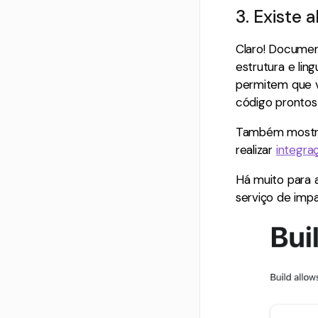
3. Existe
Claro! Docum
estrutura e li
permitem que v
código prontos
Também most
realizar
integra
Há muito para 
serviço de imp