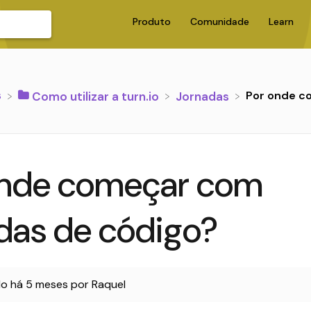
Produto
Comunidade
Learn
s
Por onde c
​Como utilizar a turn.io
​Jornadas
onde começar com
das de código?
do
há 5 meses
por
Raquel