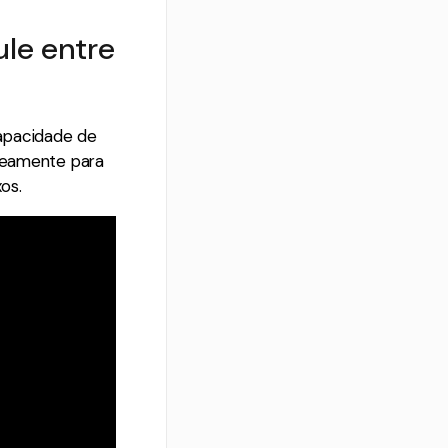
ule entre
capacidade de
aneamente para
os.