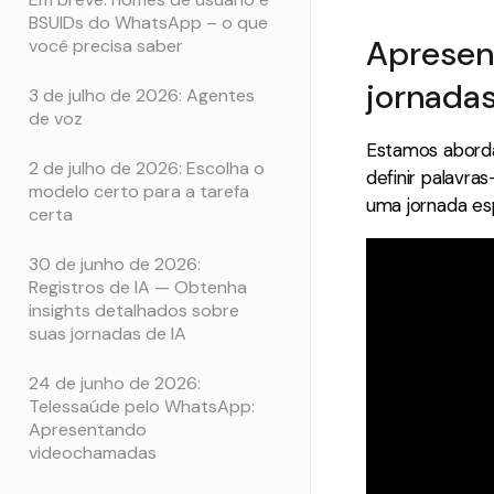
BSUIDs do WhatsApp – o que
Apresent
você precisa saber
jornada
3 de julho de 2026: Agentes
de voz
Estamos aborda
2 de julho de 2026: Escolha o
definir palavr
modelo certo para a tarefa
uma jornada es
certa
30 de junho de 2026:
Registros de IA — Obtenha
insights detalhados sobre
suas jornadas de IA
24 de junho de 2026:
Telessaúde pelo WhatsApp:
Apresentando
videochamadas