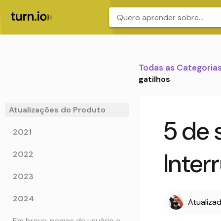
.
Todas as Categoria
gatilhos
Atualizações do Produto
5 de 
2021
Inter
2022
2023
2024
Atualiza
Em breve: nomes de usuário e