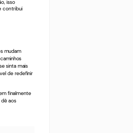
o, isso
 contribui
les mudam
e caminhos
se sinta mais
el de redefinir
 em finalmente
 dê aos