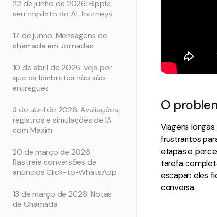
22 de junho de 2026: Ripple,
seu copiloto do AI Journeys
17 de junho: Mensagens de
chamada em Jornadas
10 de abril de 2026: veja por
que os lembretes não são
entregues
O problem
3 de abril de 2026: Avaliações,
registros e simulações de IA
Viagens longas
com Maxim
frustrantes pa
etapas e perce
20 de março de 2026:
Rastreie conversões de
tarefa complet
anúncios Click-to-WhatsApp
escapar: eles 
conversa.
13 de março de 2026: Notas
de Chamada