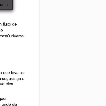
m fluxo de
ão
asa"universal.
o que leva as
ta segurança e
ue eles
quer
 onde ela