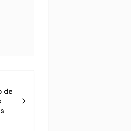
o de
s
es