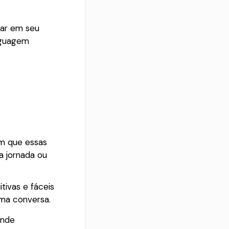
gar em seu
inguagem
am que essas
a jornada ou
itivas e fáceis
uma conversa.
ande