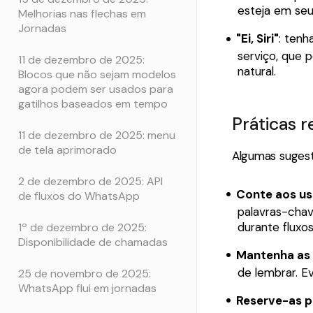
esteja em seu
Melhorias nas flechas em
Jornadas
"Ei, Siri"
: tenh
serviço, que 
11 de dezembro de 2025:
natural.
Blocos que não sejam modelos
agora podem ser usados ​​para
gatilhos baseados em tempo
Práticas
11 de dezembro de 2025: menu
de tela aprimorado
Algumas sugest
2 de dezembro de 2025: API
Conte aos us
de fluxos do WhatsApp
palavras-chav
durante fluxos
1º de dezembro de 2025:
Disponibilidade de chamadas
Mantenha as 
de lembrar. E
25 de novembro de 2025:
WhatsApp flui em jornadas
Reserve-as p