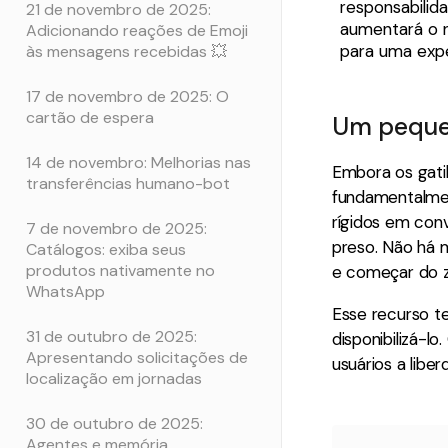
responsabilid
21 de novembro de 2025:
aumentará o n
Adicionando reações de Emoji
para uma expe
às mensagens recebidas 💥
17 de novembro de 2025: O
cartão de espera
Um peque
14 de novembro: Melhorias nas
Embora os gati
transferências humano-bot
fundamentalmen
rígidos em conv
7 de novembro de 2025:
preso. Não há 
Catálogos: exiba seus
produtos nativamente no
e começar do z
WhatsApp
Esse recurso t
31 de outubro de 2025:
disponibilizá-
Apresentando solicitações de
usuários a libe
localização em jornadas
30 de outubro de 2025:
Agentes e memória