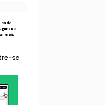
les de
sagem de
lar mais
tre-se