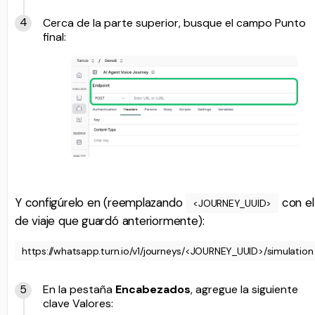
Cerca de la parte superior, busque el campo Punto
final:
Y configúrelo en (reemplazando
con el
<JOURNEY_UUID>
de viaje que guardó anteriormente):
https://whatsapp.turn.io/v1/journeys/<JOURNEY_UUID>/simulation
En la pestaña
Encabezados
, agregue la siguiente
clave Valores: