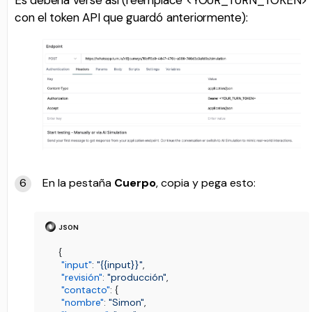
Es debería verse así (reemplace <YOUR_TURN_TOKEN>
con el token API que guardó anteriormente):
En la pestaña
Cuerpo
, copia y pega esto:
{
"input"
:
"{{input}}"
,
"revisión"
:
"producción"
,
"contacto"
:
{
"nombre"
:
"Simon"
,