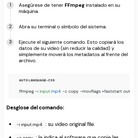
Asegúrese de tener
FFmpeg
instalado en su
máquina.
Abra su terminal o símbolo del sistema.
Ejecute el siguiente comando. Esto copiará los
datos de su video (sin reducir la calidad) y
simplemente moverá los metadatos al frente del
archivo.
ffmpeg -
i
input
.mp4
 -c copy -movflags +faststart output
Desglose del comando:
: su video original file.
-i input.mp4
: le indica al software que copie las
-c copy