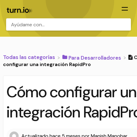
.
Todas las categorías
​Para Desarrolladores
configurar una integración RapidPro
Cómo configurar u
integración RapidPr
Actualizado
hace 5 meses
por
Manish Manohar