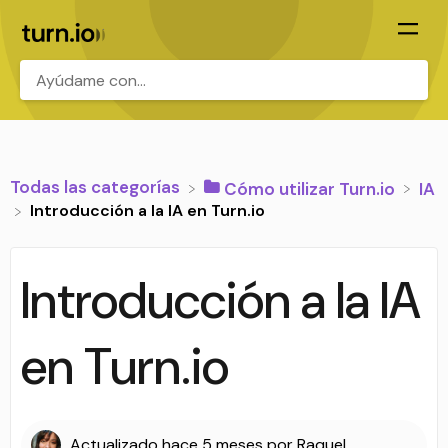
.
Todas las categorías
​Cómo utilizar Turn.io
​IA
Introducción a la IA en Turn.io
Introducción a la IA
en Turn.io
Actualizado
hace 5 meses
por
Raquel