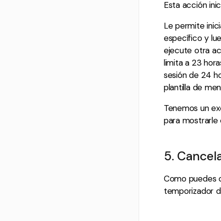
Esta acción ini
Le permite ini
específico y lu
ejecute otra ac
limita a 23 hor
sesión de 24 h
plantilla de men
Tenemos un exc
para mostrarle 
5. Cancel
Como puedes co
temporizador d