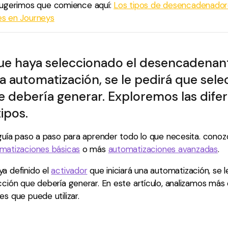
 sugerimos que comience aquí:
Los tipos de desencadenado
es en Journeys
ue haya seleccionado el desencadenan
na automatización, se le pedirá que sele
e debería generar. Exploremos las dife
ipos.
a guía paso a paso para aprender todo lo que necesita. con
matizaciones básicas
o más
automatizaciones avanzadas
.
a definido el
activador
que iniciará una automatización, se l
cción que debería generar. En este artículo, analizamos más
es que puede utilizar.