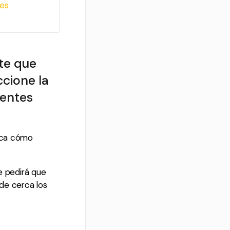
res
te que
ccione la
rentes
ozca cómo
e pedirá que
 de cerca los