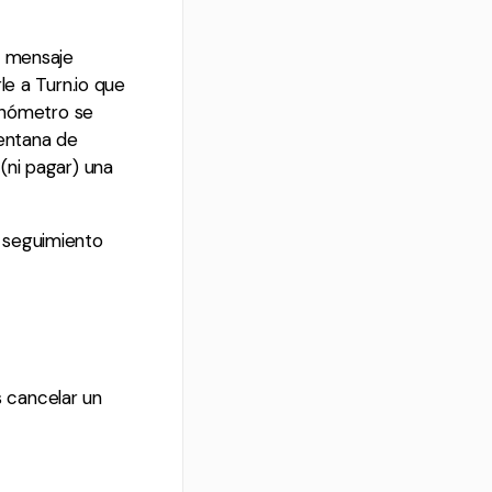
n mensaje
le a Turn.io que
ronómetro se
ventana de
(ni pagar) una
 seguimiento
 cancelar un