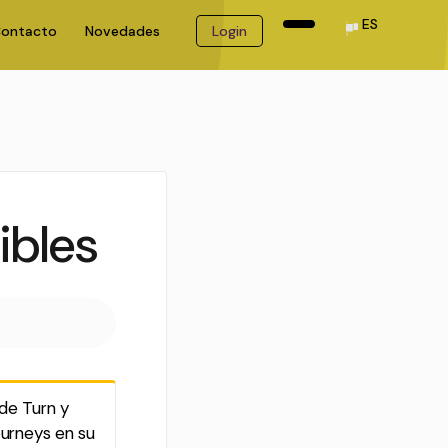
ES
ontacto
Novedades
Login
ibles
de Turn y
ourneys en su